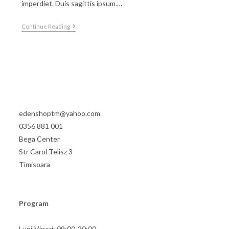
imperdiet. Duis sagittis ipsum.…
Continue Reading
edenshoptm@yahoo.com
0356 881 001
Bega Center
Str Carol Telisz 3
Timisoara
Program
Luni-Vineri: 09:00-20:00