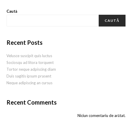
Caută
CAUTĂ
Recent Posts
Velusce suscipit quis luctus
Sociosqu ad litora torquent
Tortor neque adpiscing diam
Duis sagitis ipsum prasent
Neque adipiscing an cursus
Recent Comments
Niciun comentariu de arătat.