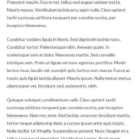
Praesent mauris. Fusce nec tellus sed augue semper porta.
Mauris massa. Vestibulum lacinia arcu eget nulla. Class aptent
taciti sociosqu ad litora torquent per conubia nostra, per
inceptos himenaeos.
Curabitur sodales ligula in libero. Sed dignissim lacinia nunc.
Curabitur tortor. Pellentesque nibh. Aenean quam. In
scelerisque sem at dolor. Maecenas mattis. Sed convallis
tristique sem. Proin ut ligula vel nunc egestas porttitor. Morbi
lectus risus, iaculis vel, suscipit quis, luctus non, massa. Fusce ac
turpis quis ligula lacinia aliquet. Mauris ipsum. Nulla metus metus,
ullamcorper vel, tincidunt sed, euismod in, nibh.
Quisque volutpat condimentum velit. Class aptent taciti
sociosqu ad litora torquent per conubia nostra, per inceptos
himenaeos. Nam nec ante. Sed lacinia, urna non tincidunt mattis,
tortor neque adipiscing diam, a cursus ipsum ante quis turpis.
Nulla facilisi. Ut fringilla. Suspendisse potenti. Nunc feugiat mi a
tellus consequat imperdiet. Vestibulum sapien. Proin quam.