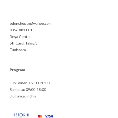
edenshoptm@yahoo.com
0356 881 001
Bega Center
Str Carol Telisz 3
Timisoara
Program
Luni-Vineri: 09:00-20:00
Sambata: 09:00-18:00
Duminica: inchis