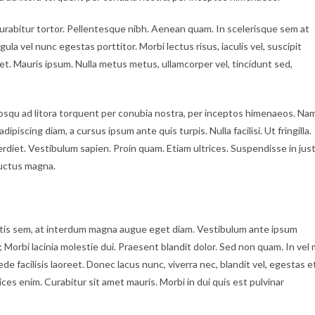
. Curabitur tortor. Pellentesque nibh. Aenean quam. In scelerisque sem at
gula vel nunc egestas porttitor. Morbi lectus risus, iaculis vel, suscipit
quet. Mauris ipsum. Nulla metus metus, ullamcorper vel, tincidunt sed,
iosqu ad litora torquent per conubia nostra, per inceptos himenaeos. Na
ipiscing diam, a cursus ipsum ante quis turpis. Nulla facilisi. Ut fringilla.
rdiet. Vestibulum sapien. Proin quam. Etiam ultrices. Suspendisse in jus
luctus magna.
tis sem, at interdum magna augue eget diam. Vestibulum ante ipsum
; Morbi lacinia molestie dui. Praesent blandit dolor. Sed non quam. In vel 
facilisis laoreet. Donec lacus nunc, viverra nec, blandit vel, egestas e
ces enim. Curabitur sit amet mauris. Morbi in dui quis est pulvinar