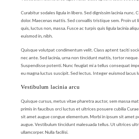
Curabitur sodales ligula in libero. Sed dignissim lacinia nunc
dolor. Maecenas mattis. Sed convallis tristique sem. Proin ut li
quis, luctus non, massa. Fusce ac turpis quis ligula lacinia ali
euismod in, nibh.
Quisque volutpat condimentum velit. Class aptent taciti soc
nec ante. Sed lacinia, urna non tincidunt mattis, tortor neque ad
Suspendisse potenti. Nunc feugiat mi a tellus consequat impe
eu magna luctus suscipit. Sed lectus. Integer euismod lacus 
Vestibulum lacinia arcu
Quisque cursus, metus vitae pharetra auctor, sem massa mat
primis in faucibus orci luctus et ultrices posuere cubilia Curae
sit amet augue congue elementum. Morbi in ipsum sit amet pede 
augue. Vestibulum tincidunt malesuada tellus. Ut ultrices ultri
ullamcorper. Nulla facilisi.