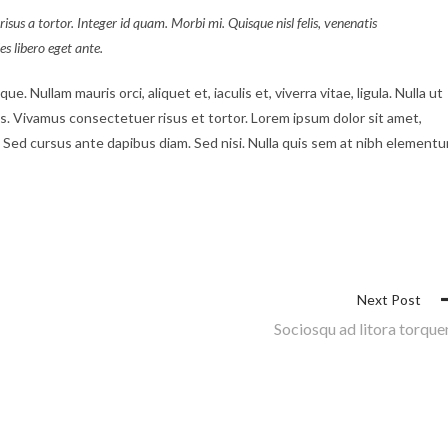
risus a tortor. Integer id quam. Morbi mi. Quisque nisl felis, venenatis
les libero eget ante.
e. Nullam mauris orci, aliquet et, iaculis et, viverra vitae, ligula. Nulla ut
us. Vivamus consectetuer risus et tortor. Lorem ipsum dolor sit amet,
o. Sed cursus ante dapibus diam. Sed nisi. Nulla quis sem at nibh element
Next Post
Sociosqu ad litora torque