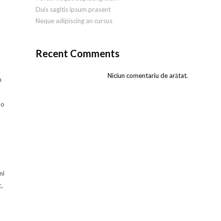
Duis sagitis ipsum prasent
Neque adipiscing an cursus
Recent Comments
Niciun comentariu de arătat.
m
to
mi
t,