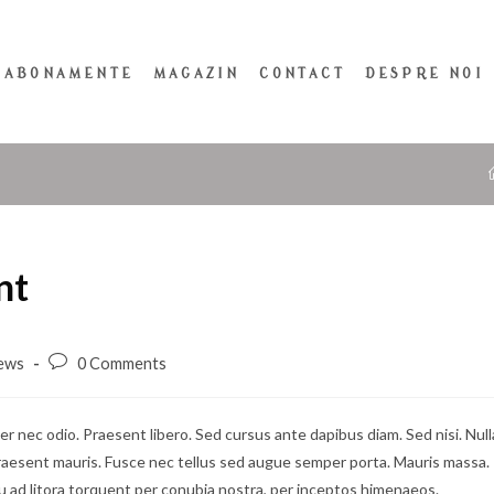
ABONAMENTE
MAGAZIN
CONTACT
DESPRE NOI
nt
ews
0 Comments
er nec odio. Praesent libero. Sed cursus ante dapibus diam. Sed nisi. Null
raesent mauris. Fusce nec tellus sed augue semper porta. Mauris massa.
qu ad litora torquent per conubia nostra, per inceptos himenaeos.