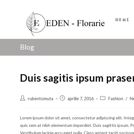
HOME
Blog
Duis sagitis ipsum prase
rubentomuta
aprilie 7, 2016
Fashion
/
N
Lorem ipsum dolor sit amet, consectetur adipiscing elit. Integ
quis sem at nibh elementum imperdiet. Duis sagittis ipsum. P
Vestibulum lacinia arcu eget nulla. Class aptent taciti socios