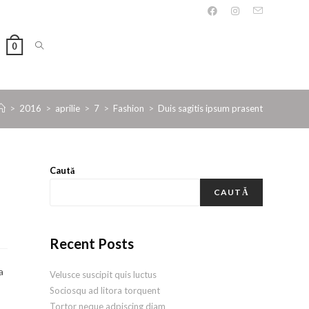
0
>
2016
>
aprilie
>
7
>
Fashion
>
Duis sagitis ipsum prasent
Caută
CAUTĂ
Recent Posts
a
Velusce suscipit quis luctus
Sociosqu ad litora torquent
Tortor neque adpiscing diam