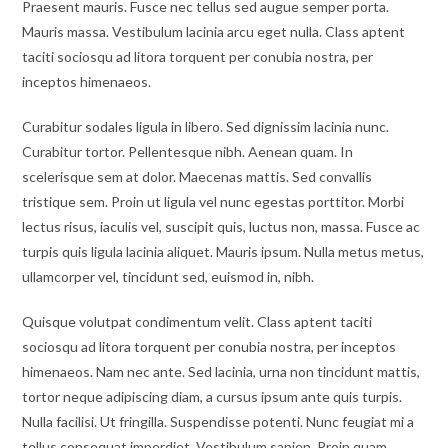
Praesent mauris. Fusce nec tellus sed augue semper porta.
Mauris massa. Vestibulum lacinia arcu eget nulla. Class aptent
taciti sociosqu ad litora torquent per conubia nostra, per
inceptos himenaeos.
Curabitur sodales ligula in libero. Sed dignissim lacinia nunc.
Curabitur tortor. Pellentesque nibh. Aenean quam. In
scelerisque sem at dolor. Maecenas mattis. Sed convallis
tristique sem. Proin ut ligula vel nunc egestas porttitor. Morbi
lectus risus, iaculis vel, suscipit quis, luctus non, massa. Fusce ac
turpis quis ligula lacinia aliquet. Mauris ipsum. Nulla metus metus,
ullamcorper vel, tincidunt sed, euismod in, nibh.
Quisque volutpat condimentum velit. Class aptent taciti
sociosqu ad litora torquent per conubia nostra, per inceptos
himenaeos. Nam nec ante. Sed lacinia, urna non tincidunt mattis,
tortor neque adipiscing diam, a cursus ipsum ante quis turpis.
Nulla facilisi. Ut fringilla. Suspendisse potenti. Nunc feugiat mi a
tellus consequat imperdiet. Vestibulum sapien. Proin quam.