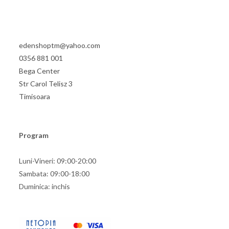
edenshoptm@yahoo.com
0356 881 001
Bega Center
Str Carol Telisz 3
Timisoara
Program
Luni-Vineri: 09:00-20:00
Sambata: 09:00-18:00
Duminica: inchis