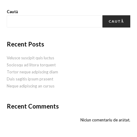
Caută
CAUTĂ
Recent Posts
Velusce suscipit quis luctus
Sociosqu ad litora torquent
Tortor neque adpiscing diam
Duis sagitis ipsum prasent
Neque adipiscing an cursus
Recent Comments
Niciun comentariu de arătat.