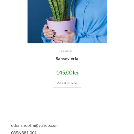
PLANTE
Sansevieria
145,00
lei
Read more
edenshoptm@yahoo.com
0356 881 001