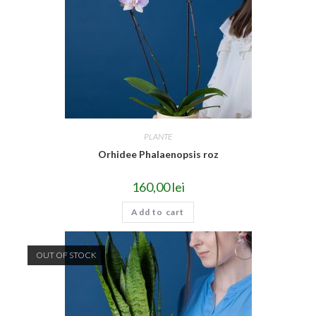
PLANTE
Orhidee Phalaenopsis roz
160,00
lei
Add to cart
OUT OF STOCK