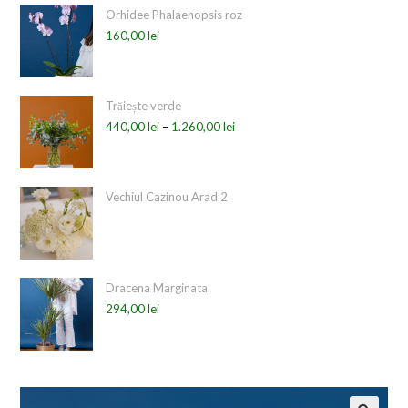
Orhidee Phalaenopsis roz
160,00
lei
Trăiește verde
440,00
lei
–
1.260,00
lei
Vechiul Cazinou Arad 2
Dracena Marginata
294,00
lei