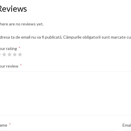
Reviews
here are no reviews yet.
dresa ta de email nu va fi publicată.
Câmpurile obligatorii sunt marcate c
our rating
*
our review
*
ame
*
Emai