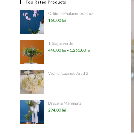
Top Rated Products
Orhidee Phalaenopsis roz
160,00
lei
Trăiește verde
440,00
lei
–
1.260,00
lei
Vechiul Cazinou Arad 2
Dracena Marginata
294,00
lei