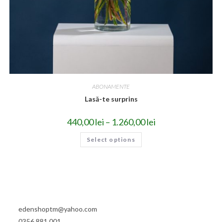
ABONAMENTE
Lasă-te surprins
440,00
lei
–
1.260,00
lei
Select options
edenshoptm@yahoo.com
0356 881 001