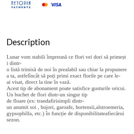
Description
Lunar
vom
stabili
împreună
ce
flori
vei
dori
să
primeșt
i
dintr
-
o
listă
trimisă
de
noi
în
prealabil
sau
chiar
la
propunere
a
ta,
astfel
încât
să
poți
primi
exact
florile
pe
care le-
ai
visat
, direct la tine
în
vază
.
Acest
tip de
abonament
poate
satisfice
gusturile
oricui
.
Un
buchet
de
flori
dintr
-un
singur
tip
de
floare
(ex:
trandafiri
simpli
dintr
-
un
anumit
soi
,
bujori
,
garoafe
,
hortensii
,
alstroemeria
,
gypsophilla
,
etc.)
în
funcție
de
disponibilitatea
fiecărui
sezon
.