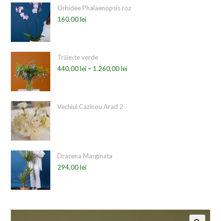
Orhidee Phalaenopsis roz
160,00
lei
Trăiește verde
440,00
lei
–
1.260,00
lei
Vechiul Cazinou Arad 2
Dracena Marginata
294,00
lei