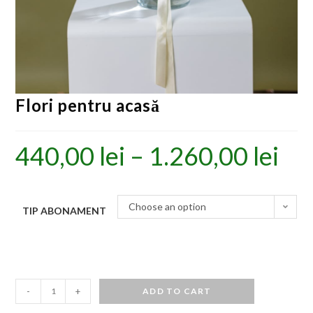
Flori pentru acasă
440,00
lei
–
1.260,00
lei
Choose an option
TIP ABONAMENT
-
+
ADD TO CART