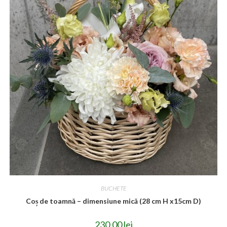
BUCHETE
Coș de toamnă – dimensiune mică (28 cm H x15cm D)
230,00
lei