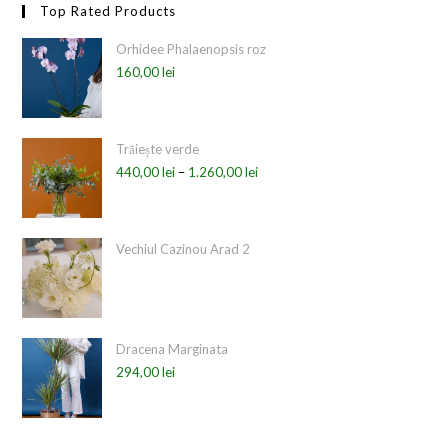
Top Rated Products
Orhidee Phalaenopsis roz
160,00
lei
Trăiește verde
440,00
lei
–
1.260,00
lei
Vechiul Cazinou Arad 2
Dracena Marginata
294,00
lei