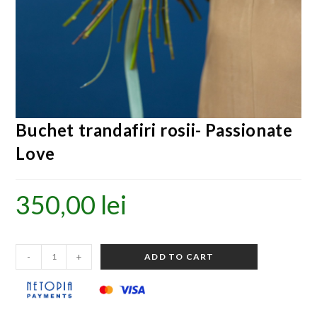
Buchet trandafiri rosii- Passionate
Love
350,00
lei
-
+
ADD TO CART