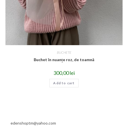
BUCHETE
Buchet în nuanțe roz, de toamnă
300,00
lei
Add to cart
edenshoptm@yahoo.com