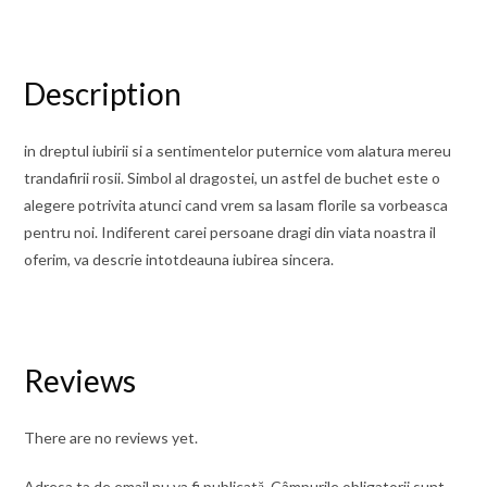
Description
in dreptul iubirii si a sentimentelor puternice vom alatura mereu
trandafirii rosii. Simbol al dragostei, un astfel de buchet este o
alegere potrivita atunci cand vrem sa lasam florile sa vorbeasca
pentru noi. Indiferent carei persoane dragi din viata noastra il
oferim, va descrie intotdeauna iubirea sincera.
Reviews
There are no reviews yet.
Adresa ta de email nu va fi publicată.
Câmpurile obligatorii sunt