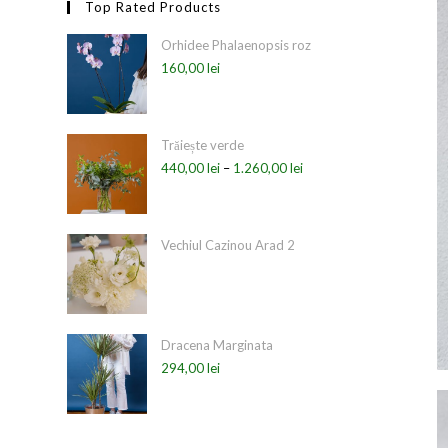
Top Rated Products
Orhidee Phalaenopsis roz
160,00
lei
Trăiește verde
440,00
lei
–
1.260,00
lei
Vechiul Cazinou Arad 2
Dracena Marginata
294,00
lei