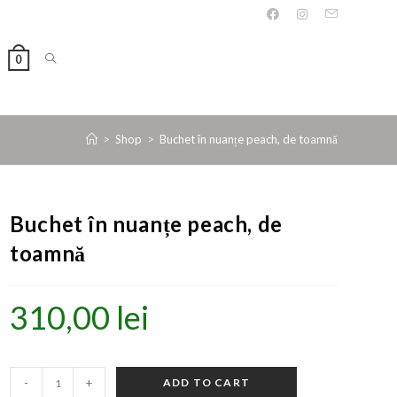
0
>
Shop
>
Buchet în nuanțe peach, de toamnă
Buchet în nuanțe peach, de
toamnă
310,00
lei
-
+
ADD TO CART