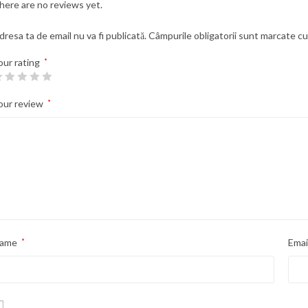
here are no reviews yet.
dresa ta de email nu va fi publicată.
Câmpurile obligatorii sunt marcate c
our rating
*
our review
*
ame
*
Emai