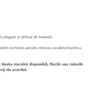
t elegant și delicat de toamnă.
ndafiri, hortensie,
garoafe,
miniroze
, eucalipt
ș
i
lisianthus
,
imita stocului disponibil, florile sau culorile
veți da acordul.