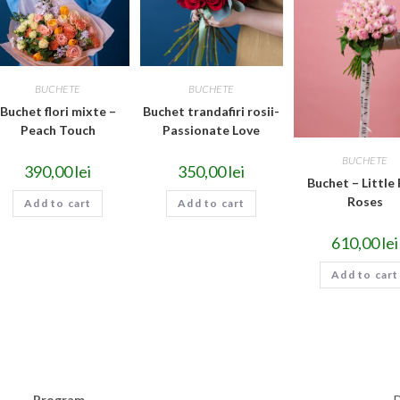
BUCHETE
BUCHETE
Buchet flori mixte –
Buchet trandafiri rosii-
Peach Touch
Passionate Love
BUCHETE
390,00
lei
350,00
lei
Buchet – Little 
Roses
Add to cart
Add to cart
610,00
lei
Add to cart
Program
D