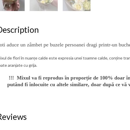
Description
oti
aduce
un
z
âmbet
pe buzele pe
rsoanei dragi printr-un
buche
ixul
de flori în nuanț
e calde este expresia unei toamne calde,
conț
ine tra
oate aranjate cu grija.
!!!
Mixul
va fi reprodus în proporție de 100% doar în l
putând fi înlocuite cu altele similare, doar după ce vă 
Reviews