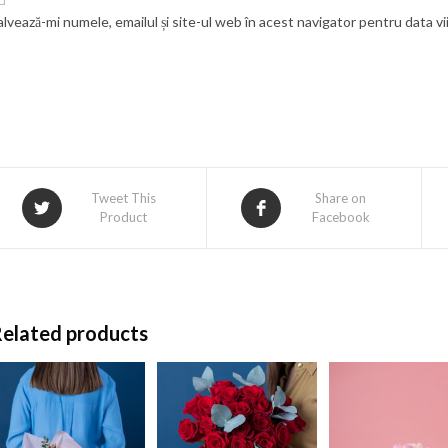
alvează-mi numele, emailul și site-ul web în acest navigator pentru data v
Tweet This
Share on
Product
Facebook
elated products