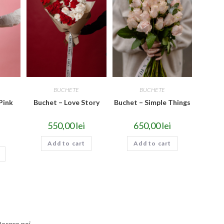
BUCHETE
BUCHETE
Pink
Buchet – Love Story
Buchet – Simple Things
550,00
lei
650,00
lei
Add to cart
Add to cart
espre noi