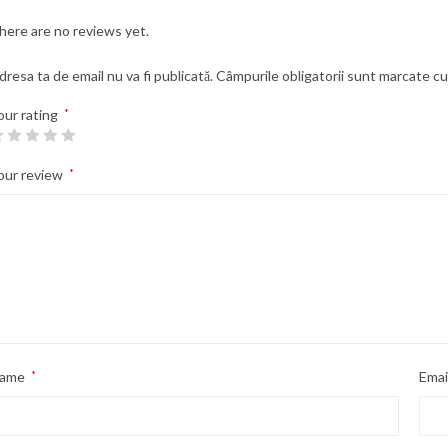
here are no reviews yet.
dresa ta de email nu va fi publicată.
Câmpurile obligatorii sunt marcate c
our rating
*
our review
*
ame
*
Emai