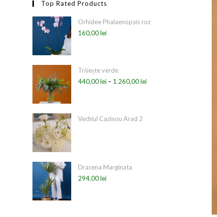
Top Rated Products
Orhidee Phalaenopsis roz
160,00
lei
Trăiește verde
440,00
lei
–
1.260,00
lei
Vechiul Cazinou Arad 2
Dracena Marginata
294,00
lei