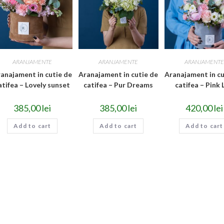
ARANJAMENTE
ARANJAMENTE
ARANJAMENT
anajament in cutie de
Aranajament in cutie de
Aranajament in cu
atifea – Lovely sunset
catifea – Pur Dreams
catifea – Pink 
385,00
lei
385,00
lei
420,00
lei
Add to cart
Add to cart
Add to cart