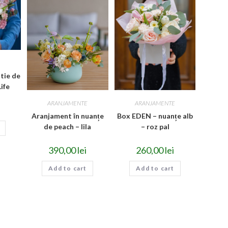
E
tie de
Life
ARANJAMENTE
ARANJAMENTE
Aranjament în nuanțe
Box EDEN – nuanțe alb
de peach – lila
– roz pal
390,00
lei
260,00
lei
Add to cart
Add to cart