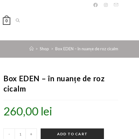
0
>
Shop
>
Box EDEN – în nuanțe de roz cicalm
Box EDEN – în nuanțe de roz
cicalm
260,00
lei
-
+
ADD TO CART